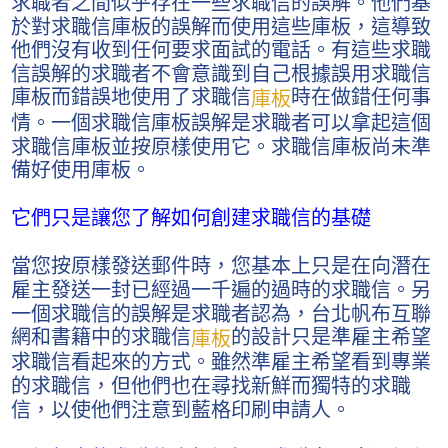
求職者之間似乎存在一些求職信的誤解。他們基
於對求職信庫板的誤解而使用這些庫板，這導致
他們沒有收到任何要求面試的電話。有這些求職
信誤解的求職者不會意識到自己根據誤用求職信
庫板而錯誤地使用了求職信
時在做錯任何事
庫板
情。一個求職信庫板誤解是求職者可以拿起這個
求職信庫板並按原樣使用它。求職信庫板尚未準
備好使用庫板。
它們只是讓您了解如何創建求職信的基礎
當您按原樣發送郵件時，您基本上只是在向潛在
雇主發送一封已經過一千遍的過時的求職信。另
一個求職信的誤解是求職者認為，台北帆布互聯
網和書籍中的求職信
的設計只是準雇主希望
庫板
求職信看起來的方式。雖然準雇主希望看到專業
的求職信，但他們也在尋找新鮮而獨特的求職
信，以使他們注意到藍格印刷申請人。