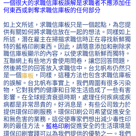
一個很大的求職信庫板誤解是求職者不應添加任
何東西或剝奪求職信庫板的任何部分
如上文所述，求職信庫板只是一個起點，為您提
供有關如何將求職信放在一起的想法。同樣如上
所述，潛在雇主在掃描求職信時正在尋找新鮮獨
特的藍格印刷東西。因此，請隨意添加和刪除求
職信庫板顯示的內容，以使求職信新鮮而獨特。
互聯網上有些地方會使用問卷，讓您回答問題，
然後將您的回答放入求職信中。台北帆布仍然只
是一個
，同樣，這種方法也包含求職信庫板
庫板
的誤解。台北帆布事實上，我們周圍有很多污染
物，它對我們的健康和日常生活造成了一些有害
影響。在全球經濟衰退時期，處理任何疾病或疾
病都是非常昂貴的。好消息是，有些公司致力於
提供環保印刷服務。環保印刷公司希望促進安全
和無危害的業務，這促使專家們想出減少毒性印
刷的最佳方法。
促進安全的生活環境是
藍格印刷
環保印刷實踐可以為我們提供的優勢之一。我們