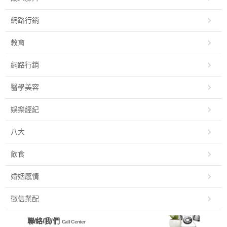
網路行銷
教育
網路行銷
醫學美容
娛樂經紀
八大
飲食
婚姻感情
徵信業配
聯/絡/我/們
Call Center