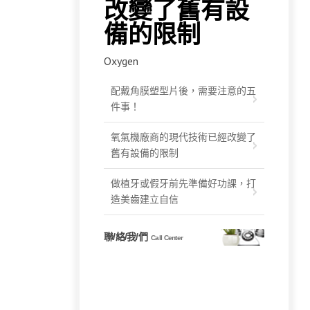
改變了舊有設
備的限制
Oxygen
配戴角膜塑型片後，需要注意的五
件事！
氧氣機廠商的現代技術已經改變了
舊有設備的限制
做植牙或假牙前先準備好功課，打
造美齒建立自信
聯/絡/我/們
Call Center