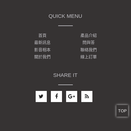
醫療保健
QUICK MENU
美容保養
影音娛樂
首頁
產品介紹
最新訊息
問與答
餐飲
影音相本
聯絡我們
關於我們
線上訂單
打工兼職
中古車
SHARE IT
設計相關
婚紗服務
TOP
不動產
聯/絡/我/們
Call Center