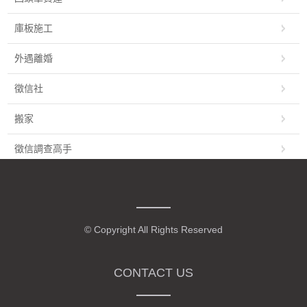
庫板施工
外遇離婚
徵信社
搬家
徵信調查高手
營業用咖啡機
監視器推薦
© Copyright All Rights Reserved
定位app
旅遊住宿
CONTACT US
貸款