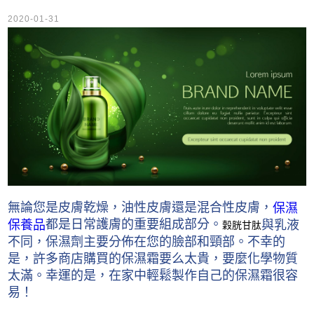
2020-01-31
無論您是皮膚乾燥，油性皮膚還是混合性皮膚，
保濕
都是日常護膚的重要組成部分。
與乳液
保養品
穀胱甘肽
不同，保濕劑主要分佈在您的臉部和頸部。不幸的
是，許多商店購買的保濕霜要么太貴，要麼化學物質
太滿。幸運的是，在家中輕鬆製作自己的保濕霜很容
易！