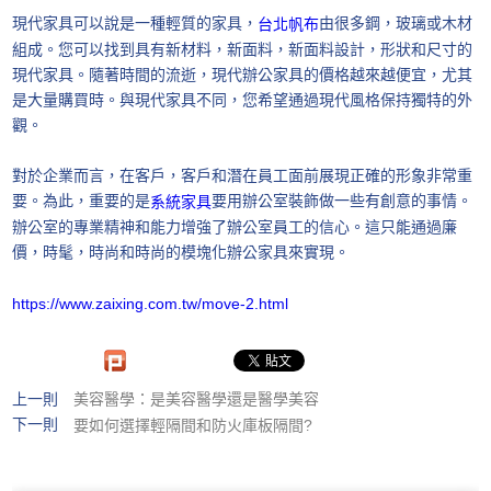
現代家具可以說是一種輕質的家具，
由很多鋼，玻璃或木材
台北帆布
組成。您可以找到具有新材料，新面料，新面料設計，形狀和尺寸的
現代家具。隨著時間的流逝，現代辦公家具的價格越來越便宜，尤其
是大量購買時。與現代家具不同，您希望通過現代風格保持獨特的外
觀。
對於企業而言，在客戶，客戶和潛在員工面前展現正確的形象非常重
要。為此，重要的是
要用辦公室裝飾做一些有創意的事情。
系統家具
辦公室的專業精神和能力增強了辦公室員工的信心。這只能通過廉
價，時髦，時尚和時尚的模塊化辦公家具來實現。
https://www.zaixing.com.tw/move-2.html
上一則
美容醫學：是美容醫學還是醫學美容
下一則
要如何選擇輕隔間和防火庫板隔間?